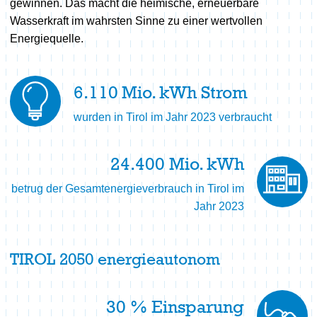
gewinnen. Das macht die heimische, erneuerbare
Gut zu wissen
Wasserkraft im wahrsten Sinne zu einer wertvollen
Erleben
Energiequelle.
Umwelt
Umweltverträglichkeit
6.110
Mio. kWh Strom
Ausgleichsmaßnahmen
wurden in Tirol im Jahr 2023 verbraucht
Kühtai
Tauernbach|Gruben
Überblick
24.400
Mio. kWh
Digital erleben
Imst|Haiming
Überblick
betrug der Gesamtenergieverbrauch in Tirol im
Meilensteine
Jahr 2023
Meilensteine
Kaunertal
Überblick
Geschichte
Meilensteine
Überblick
TIROL 2050 energieautonom
Gut zu wissen
Digital erleben
Ansprechpartner
Ansporn
30
% Einsparung
Projektstatus