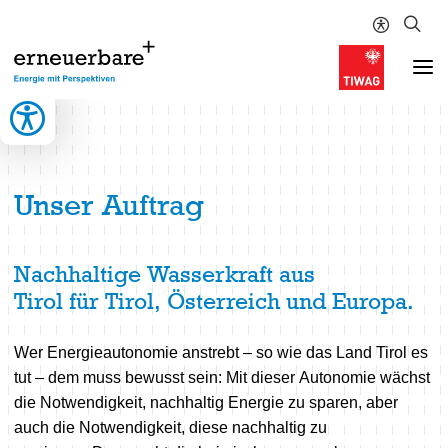
zum Inhalt springen (Alt + 0)
zur Navigation springen (Alt + 1)
zur Suche springen (Alt + 2)
Hochkontrastmodus ein-/ausschalten (Alt + 3)
Barrierefreiheits-Widget öffnen (Alt + 4)
Neuigkeiten
Unser Plus
Unser Auftrag
Energiewende
Auftrag
Nachhaltige Wasserkraft aus
Ansporn
Tirol für Tirol, Österreich und Europa.
Energie
Europas Energiewende
Wer Energieautonomie anstrebt – so wie das Land Tirol es
Energieglossar
tut – dem muss bewusst sein: Mit dieser Autonomie wächst
Wasserkraft
die Notwendigkeit, nachhaltig Energie zu sparen, aber
Wasserkrafttechnik
auch die Notwendigkeit, diese nachhaltig zu
Wasserkreislauf